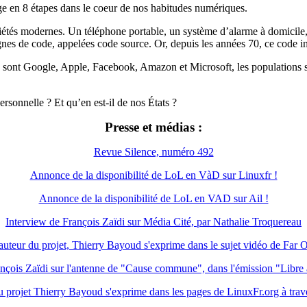
age en 8 étapes dans le coeur de nos habitudes numériques.
sociétés modernes. Un téléphone portable, un système d’alarme à domicil
nes de code, appelées code source. Or, depuis les années 70, ce code inf
es sont Google, Apple, Facebook, Amazon et Microsoft, les populations so
ersonnelle ? Et qu’en est-il de nos États ?
Presse et médias :
Revue Silence, numéro 492
Annonce de la disponibilité de LoL en VàD sur Linuxfr !
Annonce de la disponibilité de LoL en VAD sur Ail !
Interview de François Zaïdi sur Média Cité, par Nathalie Troquereau
uteur du projet, Thierry Bayoud s'exprime dans le sujet vidéo de Far 
ançois Zaïdi sur l'antenne de "Cause commune", dans l'émission "Libre 
 du projet Thierry Bayoud s'exprime dans les pages de LinuxFr.org à trav