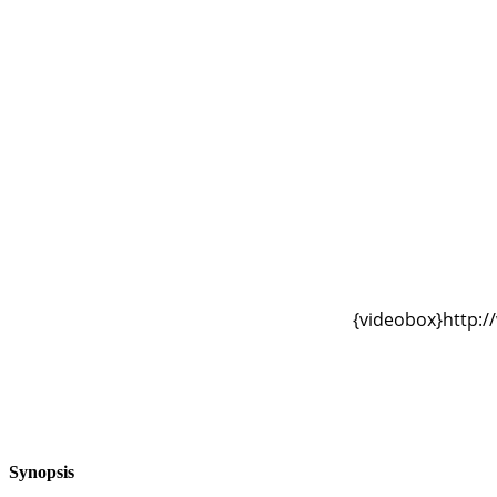
{videobox}http:
Synopsis