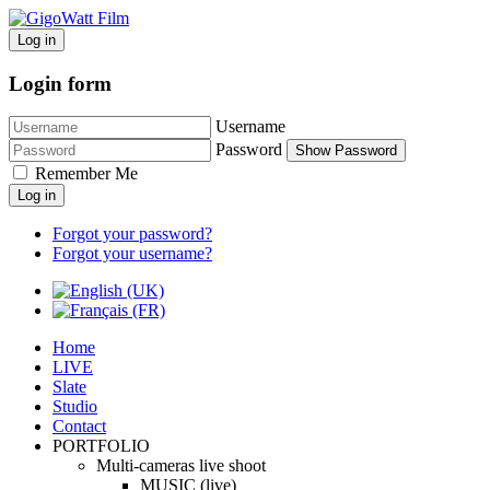
Log in
Login form
Username
Password
Show Password
Remember Me
Log in
Forgot your password?
Forgot your username?
Home
LIVE
Slate
Studio
Contact
PORTFOLIO
Multi-cameras live shoot
MUSIC (live)