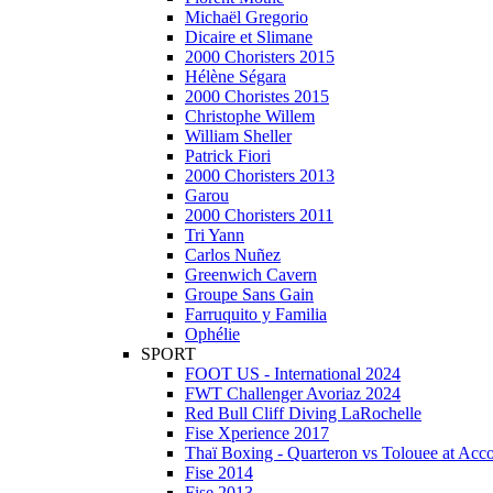
Michaël Gregorio
Dicaire et Slimane
2000 Choristers 2015
Hélène Ségara
2000 Choristes 2015
Christophe Willem
William Sheller
Patrick Fiori
2000 Choristers 2013
Garou
2000 Choristers 2011
Tri Yann
Carlos Nuñez
Greenwich Cavern
Groupe Sans Gain
Farruquito y Familia
Ophélie
SPORT
FOOT US - International 2024
FWT Challenger Avoriaz 2024
Red Bull Cliff Diving LaRochelle
Fise Xperience 2017
Thaï Boxing - Quarteron vs Tolouee at Acc
Fise 2014
Fise 2013