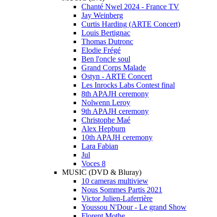
Chanté Nwel 2024 - France TV
Jay Weinberg
Curtis Harding (ARTE Concert)
Louis Bertignac
Thomas Dutronc
Elodie Frégé
Ben l'oncle soul
Grand Corps Malade
Ostyn - ARTE Concert
Les Inrocks Labs Contest final
8th APAJH ceremony
Nolwenn Leroy
9th APAJH ceremony
Christophe Maé
Alex Hepburn
10th APAJH ceremony
Lara Fabian
Jul
Voces 8
MUSIC (DVD & Bluray)
10 cameras multiview
Nous Sommes Partis 2021
Victor Julien-Laferrière
Youssou N'Dour - Le grand Show
Florent Mothe