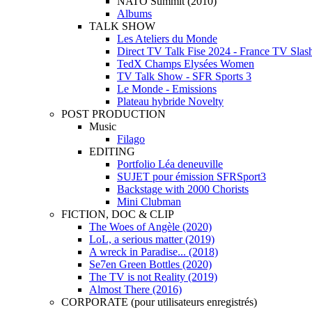
NATO Summit (2010)
Albums
TALK SHOW
Les Ateliers du Monde
Direct TV Talk Fise 2024 - France TV Slas
TedX Champs Elysées Women
TV Talk Show - SFR Sports 3
Le Monde - Emissions
Plateau hybride Novelty
POST PRODUCTION
Music
Filago
EDITING
Portfolio Léa deneuville
SUJET pour émission SFRSport3
Backstage with 2000 Chorists
Mini Clubman
FICTION, DOC & CLIP
The Woes of Angèle (2020)
LoL, a serious matter (2019)
A wreck in Paradise... (2018)
Se7en Green Bottles (2020)
The TV is not Reality (2019)
Almost There (2016)
CORPORATE (pour utilisateurs enregistrés)