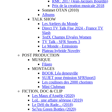
RMC 2017 (Jean-Jacques Bourdin)
Prix de la creation musicale 2018
Sommet OTAN (2010)
Albums
TALK SHOW
Les Ateliers du Monde
Direct TV Talk Fise 2024 - France TV
Slash
TedX Champs Elysées Women
TV Talk - SFR Sports 3
Le Monde - Emissions
Plateau hybride Novelty
POST PRODUCTION
MUSIQUE
Filago
MONTAGES
BOOK Léa deneuville
SUJET pour émission SFRSport3
Les coulisses des 2000 choristes
Mini Clubman
FICTION, DOC & CLIP
Les Maux d'Angèle (2020)
LoL, une affaire sérieuse (2019)
Le Défi du Rade... (2018)
Se7en Green Bottles (2020)