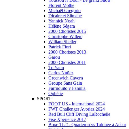
Youssou N'Dour - Le grand Show
Florent Mothe
Michaël Gregorio
Dicaire et Slimane
Yannick Noah
Hélène Ségara
2000 Choristes 2015
Christophe Willem
William Sheller
Patrick Fiori
2000 Choristes 2013
Garou
2000 Choristes 2011
Tri Yann
Carlos Nuñez
Greenwich Cavern
Groupe Sans Gain
Farruquito y Familia
Ophélie
SPORT
FOOT US - International 2024
FWT Challenger Avoriaz 2024
Red Bull Cliff Diving LaRochelle
Fise Xperience 2017
Boxe Thaï - Quarteron vs Tolouee à Accor