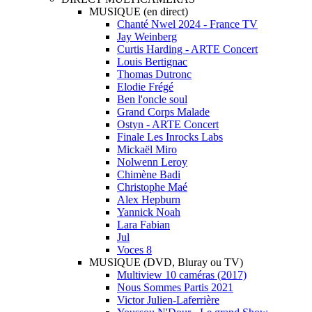
MUSIQUE (en direct)
Chanté Nwel 2024 - France TV
Jay Weinberg
Curtis Harding - ARTE Concert
Louis Bertignac
Thomas Dutronc
Elodie Frégé
Ben l'oncle soul
Grand Corps Malade
Ostyn - ARTE Concert
Finale Les Inrocks Labs
Mickaël Miro
Nolwenn Leroy
Chimène Badi
Christophe Maé
Alex Hepburn
Yannick Noah
Lara Fabian
Jul
Voces 8
MUSIQUE (DVD, Bluray ou TV)
Multiview 10 caméras (2017)
Nous Sommes Partis 2021
Victor Julien-Laferrière