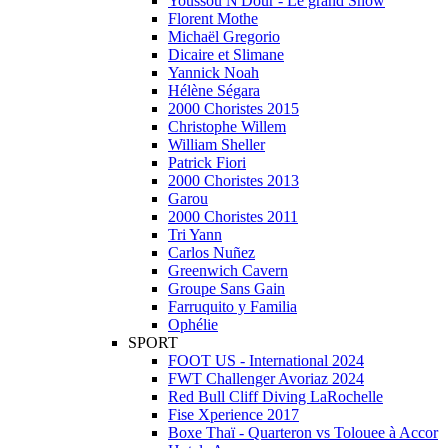
Youssou N'Dour - Le grand Show
Florent Mothe
Michaël Gregorio
Dicaire et Slimane
Yannick Noah
Hélène Ségara
2000 Choristes 2015
Christophe Willem
William Sheller
Patrick Fiori
2000 Choristes 2013
Garou
2000 Choristes 2011
Tri Yann
Carlos Nuñez
Greenwich Cavern
Groupe Sans Gain
Farruquito y Familia
Ophélie
SPORT
FOOT US - International 2024
FWT Challenger Avoriaz 2024
Red Bull Cliff Diving LaRochelle
Fise Xperience 2017
Boxe Thaï - Quarteron vs Tolouee à Accor