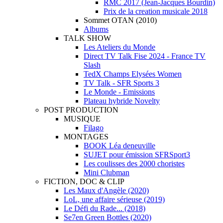
RMC 2017 (Jean-Jacques Bourdin)
Prix de la creation musicale 2018
Sommet OTAN (2010)
Albums
TALK SHOW
Les Ateliers du Monde
Direct TV Talk Fise 2024 - France TV
Slash
TedX Champs Elysées Women
TV Talk - SFR Sports 3
Le Monde - Emissions
Plateau hybride Novelty
POST PRODUCTION
MUSIQUE
Filago
MONTAGES
BOOK Léa deneuville
SUJET pour émission SFRSport3
Les coulisses des 2000 choristes
Mini Clubman
FICTION, DOC & CLIP
Les Maux d'Angèle (2020)
LoL, une affaire sérieuse (2019)
Le Défi du Rade... (2018)
Se7en Green Bottles (2020)