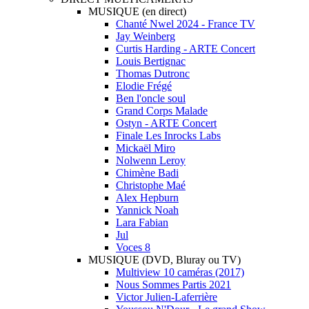
MUSIQUE (en direct)
Chanté Nwel 2024 - France TV
Jay Weinberg
Curtis Harding - ARTE Concert
Louis Bertignac
Thomas Dutronc
Elodie Frégé
Ben l'oncle soul
Grand Corps Malade
Ostyn - ARTE Concert
Finale Les Inrocks Labs
Mickaël Miro
Nolwenn Leroy
Chimène Badi
Christophe Maé
Alex Hepburn
Yannick Noah
Lara Fabian
Jul
Voces 8
MUSIQUE (DVD, Bluray ou TV)
Multiview 10 caméras (2017)
Nous Sommes Partis 2021
Victor Julien-Laferrière