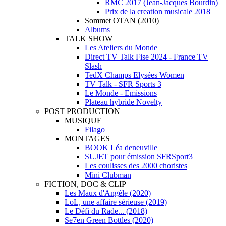
RMC 2017 (Jean-Jacques Bourdin)
Prix de la creation musicale 2018
Sommet OTAN (2010)
Albums
TALK SHOW
Les Ateliers du Monde
Direct TV Talk Fise 2024 - France TV
Slash
TedX Champs Elysées Women
TV Talk - SFR Sports 3
Le Monde - Emissions
Plateau hybride Novelty
POST PRODUCTION
MUSIQUE
Filago
MONTAGES
BOOK Léa deneuville
SUJET pour émission SFRSport3
Les coulisses des 2000 choristes
Mini Clubman
FICTION, DOC & CLIP
Les Maux d'Angèle (2020)
LoL, une affaire sérieuse (2019)
Le Défi du Rade... (2018)
Se7en Green Bottles (2020)