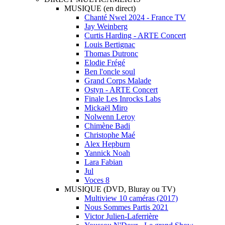
MUSIQUE (en direct)
Chanté Nwel 2024 - France TV
Jay Weinberg
Curtis Harding - ARTE Concert
Louis Bertignac
Thomas Dutronc
Elodie Frégé
Ben l'oncle soul
Grand Corps Malade
Ostyn - ARTE Concert
Finale Les Inrocks Labs
Mickaël Miro
Nolwenn Leroy
Chimène Badi
Christophe Maé
Alex Hepburn
Yannick Noah
Lara Fabian
Jul
Voces 8
MUSIQUE (DVD, Bluray ou TV)
Multiview 10 caméras (2017)
Nous Sommes Partis 2021
Victor Julien-Laferrière