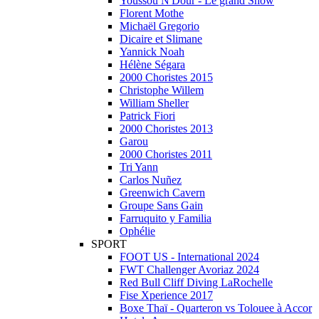
Youssou N'Dour - Le grand Show
Florent Mothe
Michaël Gregorio
Dicaire et Slimane
Yannick Noah
Hélène Ségara
2000 Choristes 2015
Christophe Willem
William Sheller
Patrick Fiori
2000 Choristes 2013
Garou
2000 Choristes 2011
Tri Yann
Carlos Nuñez
Greenwich Cavern
Groupe Sans Gain
Farruquito y Familia
Ophélie
SPORT
FOOT US - International 2024
FWT Challenger Avoriaz 2024
Red Bull Cliff Diving LaRochelle
Fise Xperience 2017
Boxe Thaï - Quarteron vs Tolouee à Accor