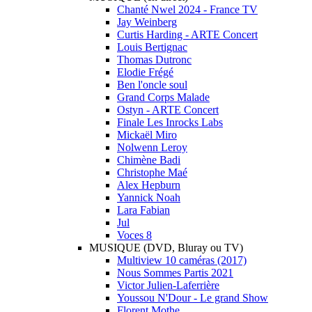
Chanté Nwel 2024 - France TV
Jay Weinberg
Curtis Harding - ARTE Concert
Louis Bertignac
Thomas Dutronc
Elodie Frégé
Ben l'oncle soul
Grand Corps Malade
Ostyn - ARTE Concert
Finale Les Inrocks Labs
Mickaël Miro
Nolwenn Leroy
Chimène Badi
Christophe Maé
Alex Hepburn
Yannick Noah
Lara Fabian
Jul
Voces 8
MUSIQUE (DVD, Bluray ou TV)
Multiview 10 caméras (2017)
Nous Sommes Partis 2021
Victor Julien-Laferrière
Youssou N'Dour - Le grand Show
Florent Mothe