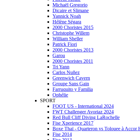
Michaël Gregorio
Dicaire et Slimane
Yannick Noah
Hélène Ségara
2000 Choristes 2015
Christophe Willem
William Sheller
Patrick Fiori
2000 Choristes 2013
Garou
2000 Choristes 2011
Tri Yann
Carlos Nuñez
Greenwich Cavern
Groupe Sans Gain
Farruquito y Familia
Ophélie
SPORT
FOOT US - International 2024
FWT Challenger Avoriaz 2024
Red Bull Cliff Diving LaRochelle
Fise Xperience 2017
Boxe Thaï - Quarteron vs Tolouee à Accor 
Fise 2014
Fise 2013