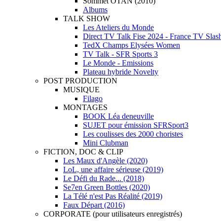
Sommet OTAN (2010)
Albums
TALK SHOW
Les Ateliers du Monde
Direct TV Talk Fise 2024 - France TV Slas
TedX Champs Elysées Women
TV Talk - SFR Sports 3
Le Monde - Emissions
Plateau hybride Novelty
POST PRODUCTION
MUSIQUE
Filago
MONTAGES
BOOK Léa deneuville
SUJET pour émission SFRSport3
Les coulisses des 2000 choristes
Mini Clubman
FICTION, DOC & CLIP
Les Maux d'Angèle (2020)
LoL, une affaire sérieuse (2019)
Le Défi du Rade... (2018)
Se7en Green Bottles (2020)
La Télé n'est Pas Réalité (2019)
Faux Départ (2016)
CORPORATE (pour utilisateurs enregistrés)