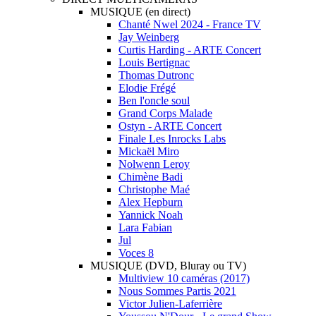
MUSIQUE (en direct)
Chanté Nwel 2024 - France TV
Jay Weinberg
Curtis Harding - ARTE Concert
Louis Bertignac
Thomas Dutronc
Elodie Frégé
Ben l'oncle soul
Grand Corps Malade
Ostyn - ARTE Concert
Finale Les Inrocks Labs
Mickaël Miro
Nolwenn Leroy
Chimène Badi
Christophe Maé
Alex Hepburn
Yannick Noah
Lara Fabian
Jul
Voces 8
MUSIQUE (DVD, Bluray ou TV)
Multiview 10 caméras (2017)
Nous Sommes Partis 2021
Victor Julien-Laferrière