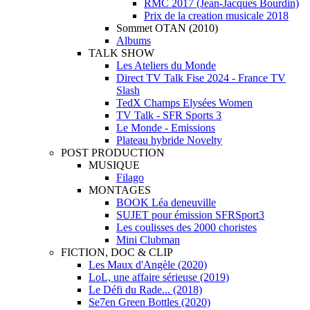
RMC 2017 (Jean-Jacques Bourdin)
Prix de la creation musicale 2018
Sommet OTAN (2010)
Albums
TALK SHOW
Les Ateliers du Monde
Direct TV Talk Fise 2024 - France TV
Slash
TedX Champs Elysées Women
TV Talk - SFR Sports 3
Le Monde - Emissions
Plateau hybride Novelty
POST PRODUCTION
MUSIQUE
Filago
MONTAGES
BOOK Léa deneuville
SUJET pour émission SFRSport3
Les coulisses des 2000 choristes
Mini Clubman
FICTION, DOC & CLIP
Les Maux d'Angèle (2020)
LoL, une affaire sérieuse (2019)
Le Défi du Rade... (2018)
Se7en Green Bottles (2020)