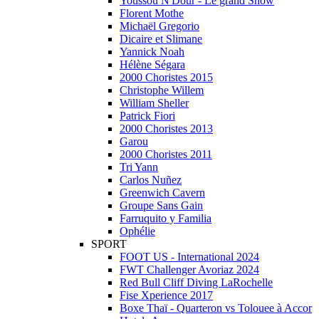
Youssou N'Dour - Le grand Show
Florent Mothe
Michaël Gregorio
Dicaire et Slimane
Yannick Noah
Hélène Ségara
2000 Choristes 2015
Christophe Willem
William Sheller
Patrick Fiori
2000 Choristes 2013
Garou
2000 Choristes 2011
Tri Yann
Carlos Nuñez
Greenwich Cavern
Groupe Sans Gain
Farruquito y Familia
Ophélie
SPORT
FOOT US - International 2024
FWT Challenger Avoriaz 2024
Red Bull Cliff Diving LaRochelle
Fise Xperience 2017
Boxe Thaï - Quarteron vs Tolouee à Accor