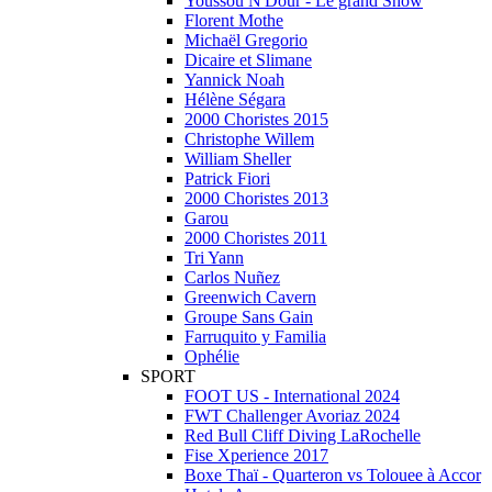
Youssou N'Dour - Le grand Show
Florent Mothe
Michaël Gregorio
Dicaire et Slimane
Yannick Noah
Hélène Ségara
2000 Choristes 2015
Christophe Willem
William Sheller
Patrick Fiori
2000 Choristes 2013
Garou
2000 Choristes 2011
Tri Yann
Carlos Nuñez
Greenwich Cavern
Groupe Sans Gain
Farruquito y Familia
Ophélie
SPORT
FOOT US - International 2024
FWT Challenger Avoriaz 2024
Red Bull Cliff Diving LaRochelle
Fise Xperience 2017
Boxe Thaï - Quarteron vs Tolouee à Accor