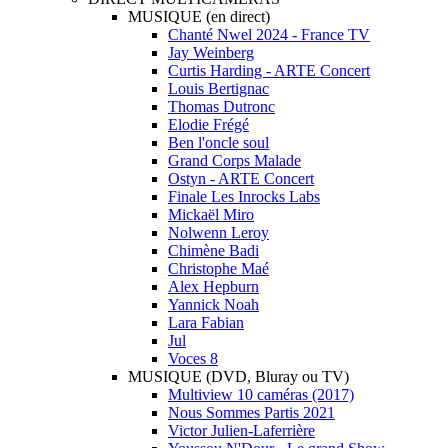
MUSIQUE (en direct)
Chanté Nwel 2024 - France TV
Jay Weinberg
Curtis Harding - ARTE Concert
Louis Bertignac
Thomas Dutronc
Elodie Frégé
Ben l'oncle soul
Grand Corps Malade
Ostyn - ARTE Concert
Finale Les Inrocks Labs
Mickaël Miro
Nolwenn Leroy
Chimène Badi
Christophe Maé
Alex Hepburn
Yannick Noah
Lara Fabian
Jul
Voces 8
MUSIQUE (DVD, Bluray ou TV)
Multiview 10 caméras (2017)
Nous Sommes Partis 2021
Victor Julien-Laferrière