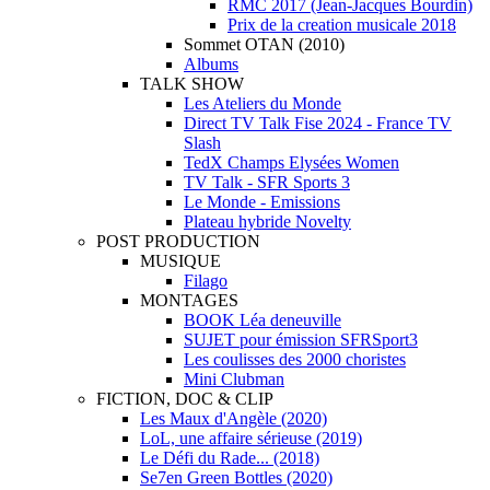
RMC 2017 (Jean-Jacques Bourdin)
Prix de la creation musicale 2018
Sommet OTAN (2010)
Albums
TALK SHOW
Les Ateliers du Monde
Direct TV Talk Fise 2024 - France TV
Slash
TedX Champs Elysées Women
TV Talk - SFR Sports 3
Le Monde - Emissions
Plateau hybride Novelty
POST PRODUCTION
MUSIQUE
Filago
MONTAGES
BOOK Léa deneuville
SUJET pour émission SFRSport3
Les coulisses des 2000 choristes
Mini Clubman
FICTION, DOC & CLIP
Les Maux d'Angèle (2020)
LoL, une affaire sérieuse (2019)
Le Défi du Rade... (2018)
Se7en Green Bottles (2020)