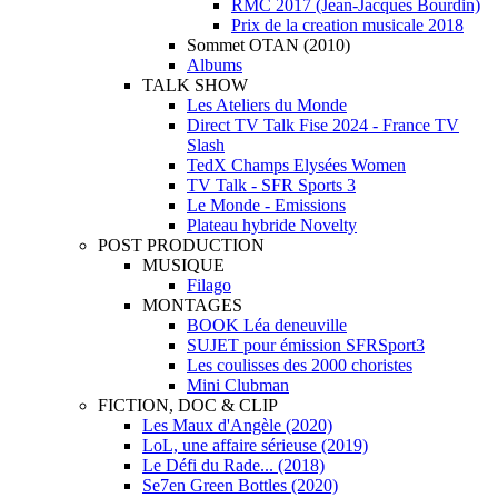
RMC 2017 (Jean-Jacques Bourdin)
Prix de la creation musicale 2018
Sommet OTAN (2010)
Albums
TALK SHOW
Les Ateliers du Monde
Direct TV Talk Fise 2024 - France TV
Slash
TedX Champs Elysées Women
TV Talk - SFR Sports 3
Le Monde - Emissions
Plateau hybride Novelty
POST PRODUCTION
MUSIQUE
Filago
MONTAGES
BOOK Léa deneuville
SUJET pour émission SFRSport3
Les coulisses des 2000 choristes
Mini Clubman
FICTION, DOC & CLIP
Les Maux d'Angèle (2020)
LoL, une affaire sérieuse (2019)
Le Défi du Rade... (2018)
Se7en Green Bottles (2020)