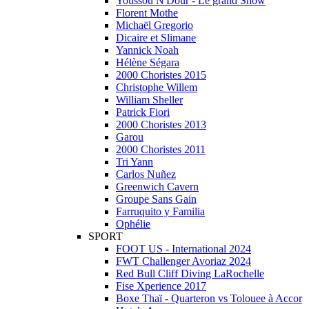
Youssou N'Dour - Le grand Show
Florent Mothe
Michaël Gregorio
Dicaire et Slimane
Yannick Noah
Hélène Ségara
2000 Choristes 2015
Christophe Willem
William Sheller
Patrick Fiori
2000 Choristes 2013
Garou
2000 Choristes 2011
Tri Yann
Carlos Nuñez
Greenwich Cavern
Groupe Sans Gain
Farruquito y Familia
Ophélie
SPORT
FOOT US - International 2024
FWT Challenger Avoriaz 2024
Red Bull Cliff Diving LaRochelle
Fise Xperience 2017
Boxe Thaï - Quarteron vs Tolouee à Accor