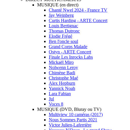
MUSIQUE (en direct)
Chanté Nwel 2024 - France TV
Jay Weinberg
Curtis Harding - ARTE Concert
Louis Bertignac
Thomas Dutronc
Elodie Frégé
Ben l'oncle soul
Grand Corps Malade
Ostyn - ARTE Concert
Finale Les Inrocks Labs
Mickaël Miro
Nolwenn Leroy
Chimène Badi
Christophe Maé
Alex Hepburn
Yannick Noah
Lara Fabian
Jul
Voces 8
MUSIQUE (DVD, Bluray ou TV)
Multiview 10 caméras (2017)
Nous Sommes Partis 2021
Victor Julien-Laferrière