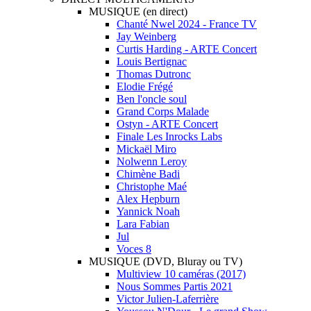
MUSIQUE (en direct)
Chanté Nwel 2024 - France TV
Jay Weinberg
Curtis Harding - ARTE Concert
Louis Bertignac
Thomas Dutronc
Elodie Frégé
Ben l'oncle soul
Grand Corps Malade
Ostyn - ARTE Concert
Finale Les Inrocks Labs
Mickaël Miro
Nolwenn Leroy
Chimène Badi
Christophe Maé
Alex Hepburn
Yannick Noah
Lara Fabian
Jul
Voces 8
MUSIQUE (DVD, Bluray ou TV)
Multiview 10 caméras (2017)
Nous Sommes Partis 2021
Victor Julien-Laferrière