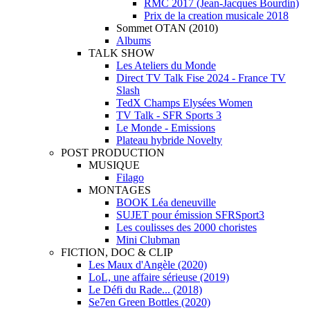
RMC 2017 (Jean-Jacques Bourdin)
Prix de la creation musicale 2018
Sommet OTAN (2010)
Albums
TALK SHOW
Les Ateliers du Monde
Direct TV Talk Fise 2024 - France TV
Slash
TedX Champs Elysées Women
TV Talk - SFR Sports 3
Le Monde - Emissions
Plateau hybride Novelty
POST PRODUCTION
MUSIQUE
Filago
MONTAGES
BOOK Léa deneuville
SUJET pour émission SFRSport3
Les coulisses des 2000 choristes
Mini Clubman
FICTION, DOC & CLIP
Les Maux d'Angèle (2020)
LoL, une affaire sérieuse (2019)
Le Défi du Rade... (2018)
Se7en Green Bottles (2020)