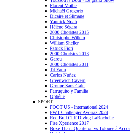
Youssou N'Dour - Le grand Show
Florent Mothe
Michaël Gregorio
Dicaire et Slimane
Yannick Noah
Hélène Ségara
2000 Choristes 2015
Christophe Willem
William Sheller
Patrick Fiori
2000 Choristes 2013
Garou
2000 Choristes 2011
Tri Yann
Carlos Nuñez
Greenwich Cavern
Groupe Sans Gain
Farruquito y Familia
Ophélie
SPORT
FOOT US - International 2024
FWT Challenger Avoriaz 2024
Red Bull Cliff Diving LaRochelle
Fise Xperience 2017
Boxe Thaï - Quarteron vs Tolouee à Accor